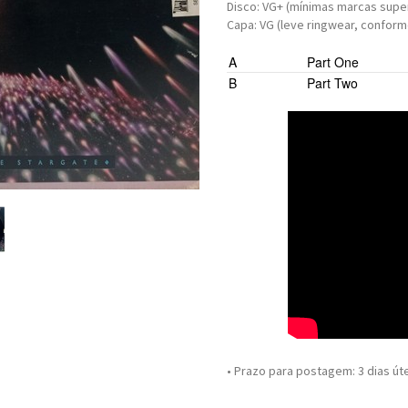
Disco: VG+ (mínimas marcas super
Capa: VG (leve ringwear, conform
A
Part One
B
Part Two
• Prazo para postagem:
3 dias út