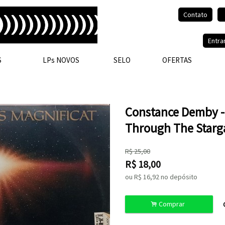
Contato
Olá, visitante.
Entra
S
LPs NOVOS
SELO
OFERTAS
Constance Demby -
Through The Starga
R$
25,00
R$
18,00
ou R$
16,92
no depósito
.
Comprar