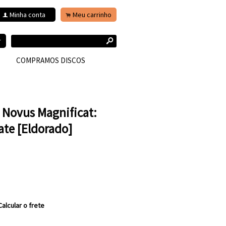
Minha conta
Meu carrinho
f
.
s
r
COMPRAMOS DISCOS
 Novus Magnificat:
te [Eldorado]
Calcular o frete