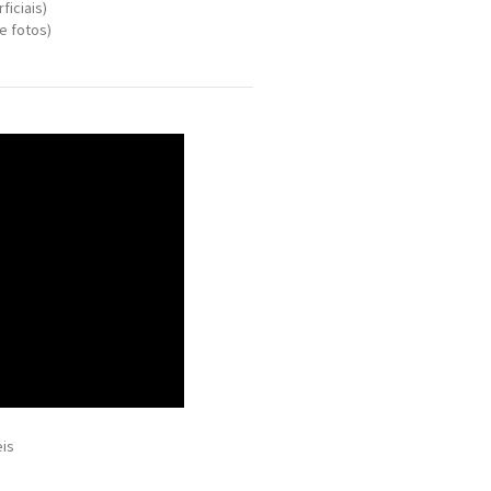
ficiais)
e fotos)
eis