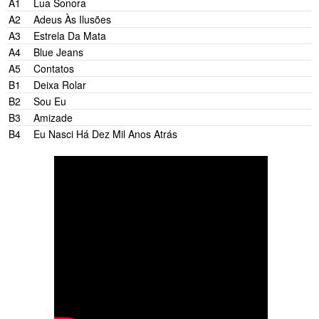
A1
Lua Sonora
A2
Adeus Às Ilusões
A3
Estrela Da Mata
A4
Blue Jeans
A5
Contatos
B1
Deixa Rolar
B2
Sou Eu
B3
Amizade
B4
Eu Nasci Há Dez Mil Anos Atrás