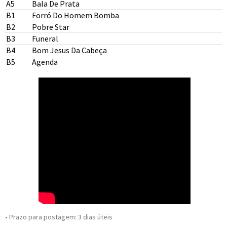
A5
Bala De Prata
André Magalhães
Kiko Dinucci
Sapopemba
B1
Forró Do Homem Bomba
Sérgio Machado (2)
Douglas Germano
Rob Mazurek
B2
Pobre Star
Kiko Dinucci
Kiko Dinucci
Marcelo Pretto
Lurdez da Luz
Rodrigo Brandão
B3
Funeral
André Magalhães
Douglas Germano
Bruno Morais
B4
Bom Jesus Da Cabeça
Areia
Kiko Dinucci
Kiko Dinucci
Alessandra Leão
Thiago França
B5
Agenda
Kiko Dinucci
Wanderley Mazzucatto
• Prazo para postagem:
3 dias úteis