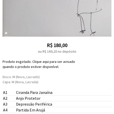
R$
180,00
ou R$
169,20
no depósito
Produto esgotado. Clique aqui para ser avisado
quando o produto estiver disponível.
Disco: M (Novo, Lacrado)
Capa: M (Nova, Lacrada)
A1
Ciranda Para Janaína
André Magalhães
Thiago França
A2
Anjo Protetor
Marcelo Pretto
Fabiana Cozza
Jonathan Silva
A3
Depressão Periférica
Mauricio Pereira
Jonathan Silva
A4
Partida Em Arujá
André Magalhães
Kiko Dinucci
Juçara Marçal