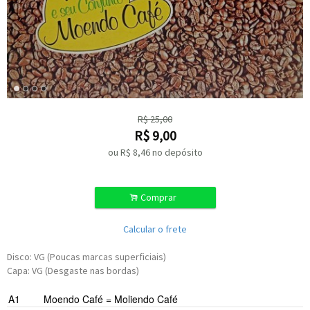
R$
25,00
R$
9,00
ou R$
8,46
no depósito
.
Comprar
Calcular o frete
Disco: VG (Poucas marcas superficiais)
Capa: VG (Desgaste nas bordas)
A1
Moendo Café = Moliendo Café