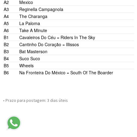
A2
Mexico
A3
Reginella Campagnola
A4
The Charanga
A5
La Paloma
A6
Take A Minute
B1
Cavaleiros Do Céu = Riders In The Sky
B2
Cantinho Do Coração = Illissos
B3
Bat Masterson
B4
Suco Suco
B5
Wheels
B6
Na Fronteira Do México = South Of The Boarder
• Prazo para postagem:
3 dias úteis