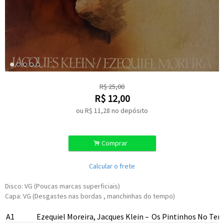
R$
25,00
R$
12,00
ou R$
11,28
no depósito
.
Comprar
Calcular o frete
Disco: VG (Poucas marcas superficiais)
Capa: VG (Desgastes nas bordas , manchinhas do tempo)
A1
Ezequiel Moreira
,
Jacques Klein
–
Os Pintinhos No Terr