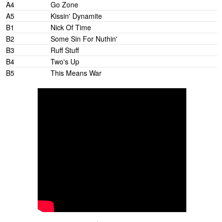
A4
Go Zone
A5
Kissin' Dynamite
B1
Nick Of Time
B2
Some Sin For Nuthin'
B3
Ruff Stuff
B4
Two's Up
B5
This Means War