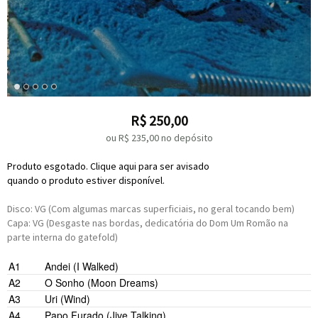
R$
250,00
ou R$
235,00
no depósito
Produto esgotado. Clique aqui para ser avisado
quando o produto estiver disponível.
Disco: VG (Com algumas marcas superficiais, no geral tocando bem)
Capa: VG (Desgaste nas bordas, dedicatória do Dom Um Romão na
parte interna do gatefold)
Ron Carter
A1
Andei (I Walked)
Airto
Ron Carter
A2
O Sonho (Moon Dreams)
Hermeto Pascoal
Airto
Sivuca
A3
Uri (Wind)
Hermeto Pascoal
Hermeto Pasco
Severino De Oliveira
A4
Papo Furado (Jive Talking)