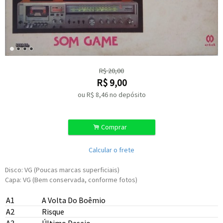
R$
20,00
R$
9,00
ou R$
8,46
no depósito
.
Comprar
Calcular o frete
Disco: VG (Poucas marcas superficiais)
Capa: VG (Bem conservada, conforme fotos)
A1
A Volta Do Boêmio
A2
Risque