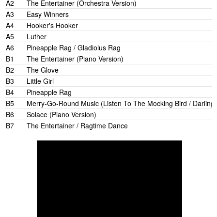
A2
The Entertainer (Orchestra Version)
A3
Easy Winners
A4
Hooker's Hooker
A5
Luther
A6
Pineapple Rag / Gladiolus Rag
B1
The Entertainer (Piano Version)
B2
The Glove
B3
Little Girl
B4
Pineapple Rag
B5
Merry-Go-Round Music (Listen To The Mocking Bird / Darling N
B6
Solace (Piano Version)
B7
The Entertainer / Ragtime Dance