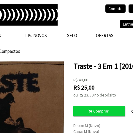
Contato
Olá, visitante.
Entra
S
LPs NOVOS
SELO
OFERTAS
Compactos
Traste - 3 Em 1 [20
R$
40,00
R$
25,00
ou R$
23,50
no depósito
.
Comprar
C
Disco: M (Novo)
Capa: M (Nova)