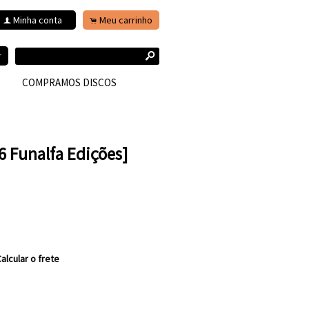
Minha conta
Meu carrinho
f
.
s
r
COMPRAMOS DISCOS
16 Funalfa Edições]
alcular o frete