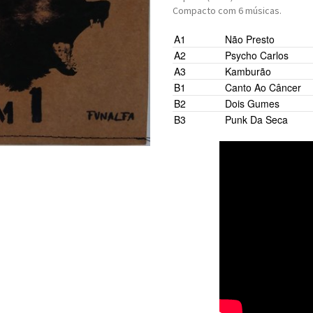
Compacto com 6 músicas.
A1
Não Presto
A2
Psycho Carlos
A3
Kamburão
B1
Canto Ao Câncer
B2
Dois Gumes
B3
Punk Da Seca