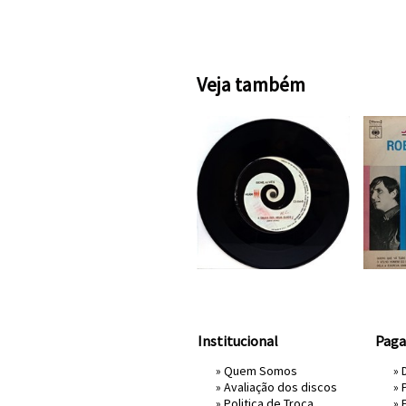
Veja também
Institucional
Pag
»
Quem Somos
» 
»
Avaliação dos discos
»
»
Politica de Troca
»