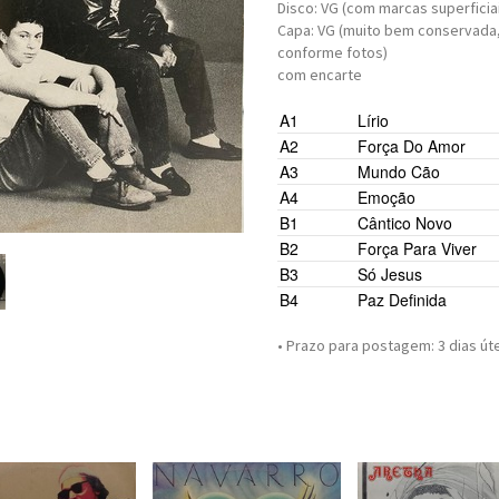
Disco: VG (com marcas superficia
Capa: VG (muito bem conservada, 
conforme fotos)
com encarte
A1
Lírio
A2
Força Do Amor
A3
Mundo Cão
A4
Emoção
B1
Cântico Novo
B2
Força Para Viver
B3
Só Jesus
B4
Paz Definida
• Prazo para postagem:
3 dias út