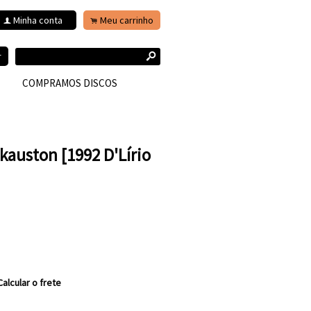
Minha conta
Meu carrinho
f
.
s
r
COMPRAMOS DISCOS
kauston [1992 D'Lírio
Calcular o frete