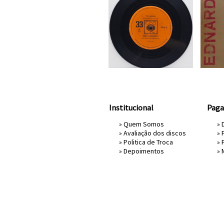
Institucional
Pag
»
Quem Somos
» 
»
Avaliação dos discos
»
»
Politica de Troca
»
»
Depoimentos
»