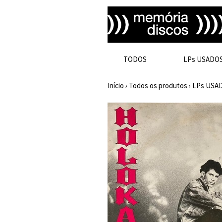
TODOS
LPs USADO
Início
›
Todos os produtos
›
LPs USA