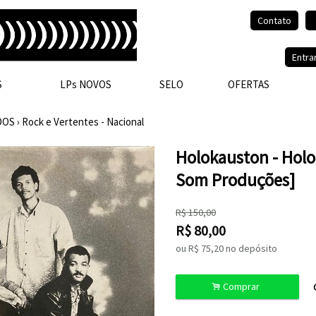
Contato
Olá, visitante.
Entra
S
LPs NOVOS
SELO
OFERTAS
DOS
›
Rock e Vertentes - Nacional
Holokauston - Holo
Som Produções]
R$
150,00
R$
80,00
ou R$
75,20
no depósito
.
Comprar