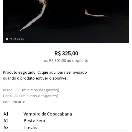
R$
325,00
ou R$
305,50
no depósito
Produto esgotado. Clique aqui para ser avisado
quando o produto estiver disponível.
Disco: VG+ (mínimos desgastes)
Capa: VG+ (mínimos desgastes)
com encarte
A1
Vampiro de Copacabana
A2
Besta Fera
A3
Trevas