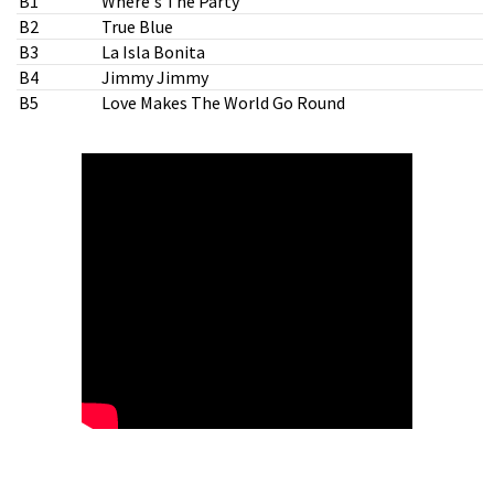
B1
Where's The Party
B2
True Blue
h
B3
La Isla Bonita
B4
Jimmy Jimmy
B5
Love Makes The World Go Round