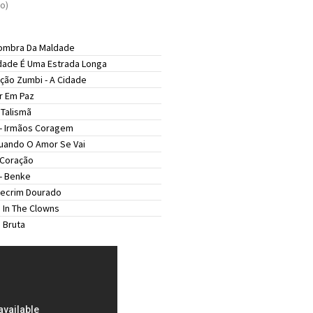
o)
ombra Da Maldade
dade É Uma Estrada Longa
ação Zumbi -
A Cidade
 Em Paz
-
Talismã
-
Irmãos Coragem
uando O Amor Se Vai
 Coração
-
Benke
lecrim Dourado
 In The Clowns
 Bruta