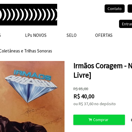
Contato
Olá, visitante.
Entra
S
LPs NOVOS
SELO
OFERTAS
Coletâneas e Trilhas Sonoras
Irmãos Coragem - 
Livre]
R$
85,00
R$
40,00
ou R$
37,60
no depósito
.
Comprar