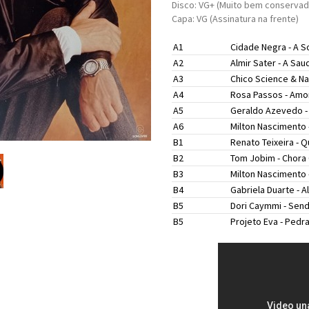
Disco: VG+ (Muito bem conservad
Capa: VG (Assinatura na frente)
A1
Cidade Negra -
A S
A2
Almir Sater -
A Sau
A3
Chico Science & N
A4
Rosa Passos -
Amor
A5
Geraldo Azevedo 
A6
Milton Nascimento 
B1
Renato Teixeira -
Q
B2
Tom Jobim -
Chora
B3
Milton Nascimento 
B4
Gabriela Duarte -
A
B5
Dori Caymmi -
Send
B5
Projeto Eva -
Pedra