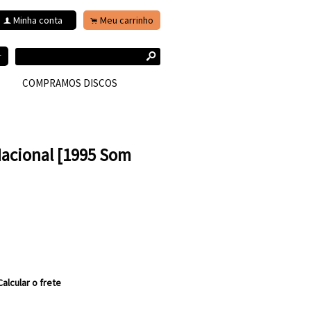
Minha conta
Meu carrinho
f
.
s
r
COMPRAMOS DISCOS
Nacional [1995 Som
Calcular o frete