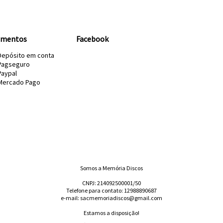
amentos
Facebook
Depósito em conta
Pagseguro
Paypal
Mercado Pago
Somos a Memória Discos
CNPJ: 214092500001/50
Telefone para contato: 12988890687
e-mail: sacmemoriadiscos@gmail.com
Estamos a disposição!